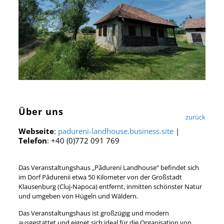
Über uns
zurück
Webseite
:
padureni-landhouse.business.site
|
Telefon
: +40 (0)772 091 769
Das Veranstaltungshaus „Pădureni Landhouse“ befindet sich
im Dorf Pădurenii etwa 50 Kilometer von der Großstadt
Klausenburg (Cluj-Napoca) entfernt, inmitten schönster Natur
und umgeben von Hügeln und Wäldern.
Das Veranstaltungshaus ist großzügig und modern
ausgestattet und eignet sich ideal für die Organisation von