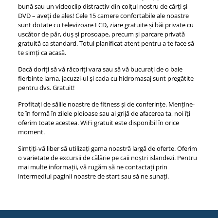
bună sau un videoclip distractiv din colțul nostru de cărți și
DVD – aveți de ales! Cele 15 camere confortabile ale noastre
sunt dotate cu televizoare LCD, ziare gratuite și băi private cu
uscător de păr, duș și prosoape, precum și parcare privată
gratuită ca standard. Totul planificat atent pentru a te face să
te simți ca acasă.
Dacă doriți să vă răcoriți vara sau să vă bucurați de o baie
fierbinte iarna, jacuzzi-ul și cada cu hidromasaj sunt pregătite
pentru dvs. Gratuit!
Profitați de sălile noastre de fitness și de conferințe. Menține-
te în formă în zilele ploioase sau ai grijă de afacerea ta, noi îți
oferim toate acestea. WiFi gratuit este disponibil în orice
moment.
Simțiți-vă liber să utilizați gama noastră largă de oferte. Oferim
o varietate de excursii de călărie pe caii noștri islandezi. Pentru
mai multe informații, vă rugăm să ne contactați prin
intermediul paginii noastre de start sau să ne sunați.