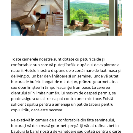
Toate camerele noastre sunt dotate cu pături calde și
confortabile sub care vă puteți încălzi după o zi de explorare a
naturii. Hotelul nostru dispune de o zonă mare de luat masa și
de living cu un bar de vânătoare și un șemineu unde vă puteți
bucura de bufetul bogat de mic dejun, prânzul gourmet, cina
sau doar liniștea în timpul vacanței frumoase. La cererea
clientului și în limita numărului maxim de oaspeți permis, se
poate asigura un al treilea pat contra unei mici taxe. Există
suficient spațiu pentru a amenaja un pat de tabără pentru
copilul tău, dacă este necesar.
Relaxați-vă în camera de zi confortabilă din fața șemineului,
bucurați-vă de o masă gourmet, pregătiți vânat rafinat, beți o
băutură la barul nostru de vânătoare sau optați pentru o carte