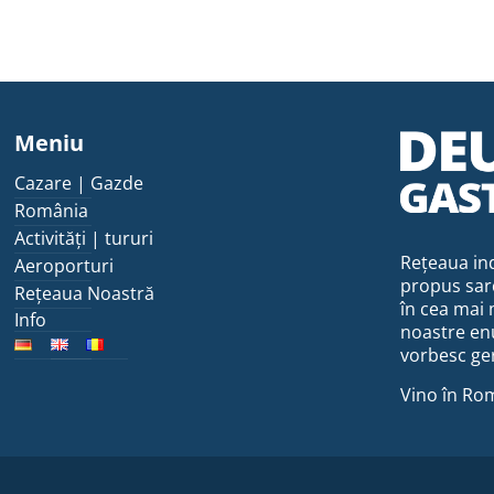
Meniu
Cazare | Gazde
România
Activități | tururi
Rețeaua ind
Aeroporturi
propus sar
Rețeaua Noastră
în cea mai 
Info
noastre enu
vorbesc ge
Vino în Rom