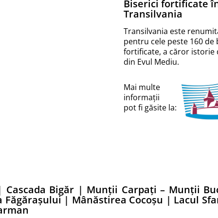
Biserici fortificate î
Transilvania
Transilvania este renumit
pentru cele peste 160 de b
fortificate, a căror istori
din Evul Mediu.
Mai multe
informații
pot fi găsite la:
|
Cascada Bigăr
|
Munții Carpați – Munții B
a Făgărașului
|
Mânăstirea Cocoșu
|
Lacul Sf
Harman