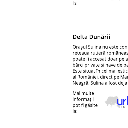
la:
Delta Dunării
Orașul Sulina nu este con
rețeaua rutieră româneas
poate fi accesat doar pe 
bărci private și nave de p
Este situat în cel mai esti
al României, direct pe Ma
Neagră. Sulina a fost deja
Mai multe
informații
pot fi găsite
la: