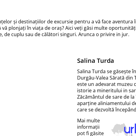
nțelor și destinațiilor de excursie pentru a vă face aventura î
 plonjați în viața de oraș? Aici veți găsi multe oportunități 
, de cuplu sau de călători singuri. Arunca o privire in jur.
Salina Turda
Salina Turda se găsește î
Durgău-Valea Sărată din 
este un adevarat muzeu 
istorie a mineritului in sar
Zăcământul de sare de la
aparţine aliniamentului de
care se dezvoltă începân
Mai multe
informații
pot fi găsite