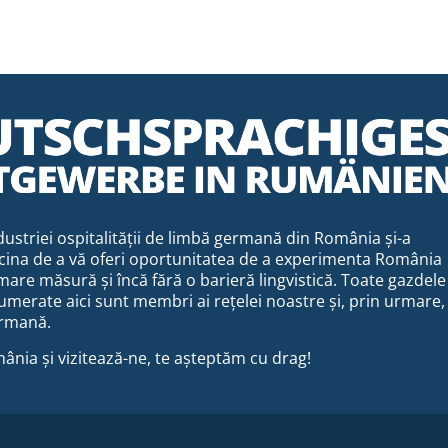
ustriei ospitalității de limbă germană din România și-a
cina de a vă oferi oportunitatea de a experimenta România
mare măsură și încă fără o barieră lingvistică. Toate gazdele
merate aici sunt membri ai rețelei noastre și, prin urmare,
rmană.
ânia și vizitează-ne, te așteptăm cu drag!