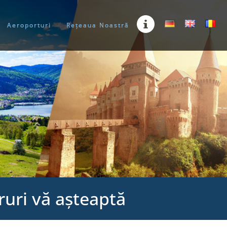
Aeroporturi
Rețeaua Noastră
ururi vă așteaptă