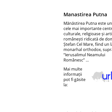
Manastirea Putna
Mănăstirea Putna este un
cele mai importante cent
culturale, religioase și art
românești ridicată de do
Ștefan Cel Mare, fiind un 
monarhal orthodox, sup
“Ierusalimul Neamului
Românesc” …
Mai multe
informații
pot fi găsite
la: