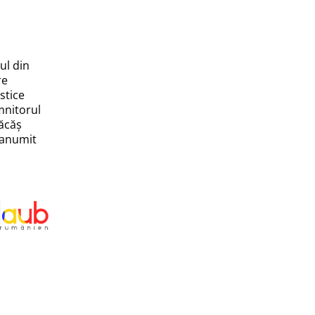
ul din
re
istice
mnitorul
lăcăș
ranumit