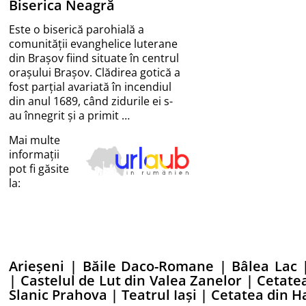
Biserica Neagră
Este o biserică parohială a
comunității evanghelice luterane
din Brașov fiind situate în centrul
orașului Brașov. Clădirea gotică a
fost parțial avariată în incendiul
din anul 1689, când zidurile ei s-
au înnegrit și a primit …
Mai multe
informații
pot fi găsite
la:
Arieșeni
|
Băile Daco-Romane
|
Bâlea Lac
|
Castelul de Lut din Valea Zanelor
|
Cetate
Slanic Prahova
|
Teatrul Iași
|
Cetatea din 