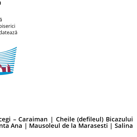
n
ă
iserici
e datează
ucegi – Caraiman
|
Cheile (defileul) Bicazului
anta Ana
|
Mausoleul de la Marasesti
|
Salina