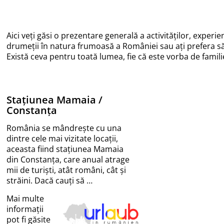
Aici veți găsi o prezentare generală a activităților, experie
drumeții în natura frumoasă a României sau ați prefera să vă
Există ceva pentru toată lumea, fie că este vorba de familie
Stațiunea Mamaia /
Constanța
România se mândrește cu una
dintre cele mai vizitate locații,
aceasta fiind stațiunea Mamaia
din Constanța, care anual atrage
mii de turiști, atât români, cât și
străini. Dacă cauți să …
Mai multe
informații
pot fi găsite