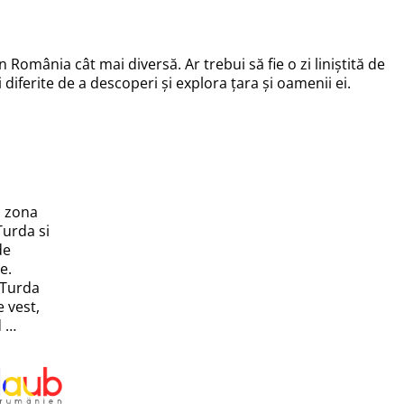
n România cât mai diversă. Ar trebui să fie o zi liniștită de
diferite de a descoperi și explora țara și oamenii ei.
n zona
Turda si
de
e.
 Turda
 vest,
d …