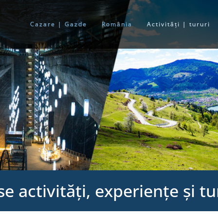
Cazare | Gazde
România
Activități | tururi
 activități, experiențe și t