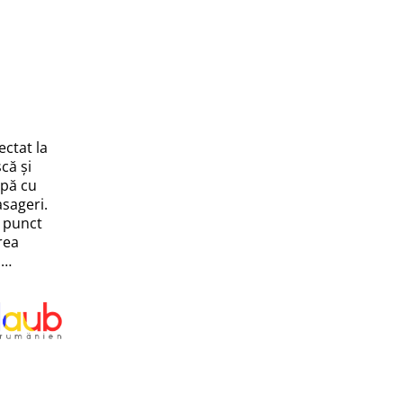
ectat la
că și
apă cu
asageri.
c punct
rea
 …