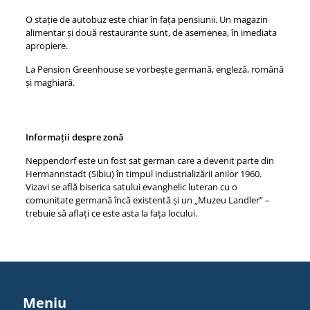
O stație de autobuz este chiar în fața pensiunii. Un magazin
alimentar și două restaurante sunt, de asemenea, în imediata
apropiere.
La Pension Greenhouse se vorbește germană, engleză, română
și maghiară.
Informații despre zonă
Neppendorf este un fost sat german care a devenit parte din
Hermannstadt (Sibiu) în timpul industrializării anilor 1960.
Vizavi se află biserica satului evanghelic luteran cu o
comunitate germană încă existentă și un „Muzeu Landler” –
trebuie să aflați ce este asta la fața locului.
Meniu