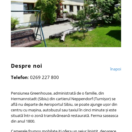
Despre noi
înapoi
Telefon
: 0269 227 800
Pensiunea Greenhouse, administrată de o familie, din
Hermannstadt (Sibiu) din cartierul Neppendorf (Turnișor) se
află nu departe de Aeroportul Sibiu, se poate ajunge ușor din
centru cu mașina, autobuzul sau taxiul în cinci minute și este
situată într-o zonă transilvăneană restaurată. Ferma saseasca
din anul 1800.
Camerele frumos mobilate iti ofera un sejur linistit, deoarece