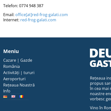
Telefon: 0774 948 387
Email:
office[at]red-frog-galati.com
Internet:
red-frog-galati.com
Meniu
Cazare | Gazde
România
Activități | tururi
Rețeaua ind
Aeroporturi
propus sar
Rețeaua Noastră
în cea mai 
Info
noastre enu
vorbesc ge
Vino în Rom