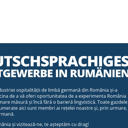
ustriei ospitalității de limbă germană din România și-a
cina de a vă oferi oportunitatea de a experimenta România
mare măsură și încă fără o barieră lingvistică. Toate gazdele
merate aici sunt membri ai rețelei noastre și, prin urmare,
rmană.
ânia și vizitează-ne, te așteptăm cu drag!