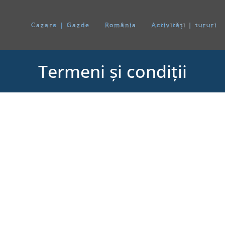
Cazare | Gazde
România
Activități | tururi
Termeni și condiții