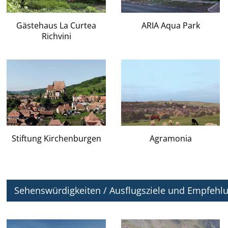
Gästehaus La Curtea
ARIA Aqua Park
Richvini
Stiftung Kirchenburgen
Agramonia
Sehenswürdigkeiten / Ausflugsziele und Empfehlun