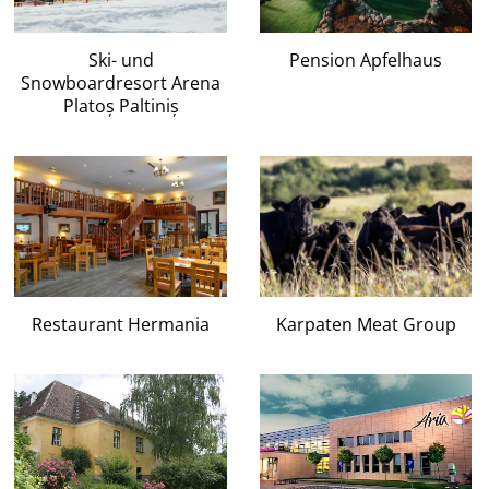
Ski- und
Pension Apfelhaus
Snowboardresort Arena
Platoș Paltiniș
Karpaten Meat Group
Restaurant Hermania