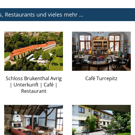
s, Restaurants und vieles mehr …
Schloss Brukenthal Avrig
Café Turrepitz
| Unterkunft | Café |
Restaurant