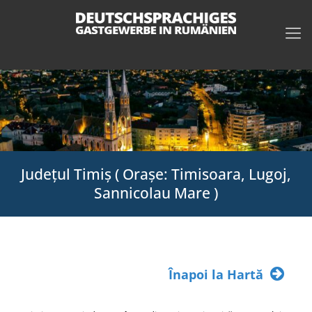
Județul Timiș ( Orașe: Timisoara, Lugoj,
Sannicolau Mare )
Înapoi la Hartă