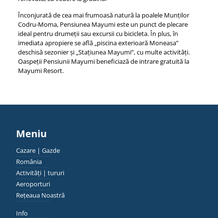
Înconjurată de cea mai frumoasă natură la poalele Munților
Codru-Moma, Pensiunea Mayumi este un punct de plecare
ideal pentru drumeții sau excursii cu bicicleta. În plus, în
imediata apropiere se află „piscina exterioară Moneasa”
deschisă sezonier și „Stațiunea Mayumi”, cu multe activități.
Oaspeții Pensiunii Mayumi beneficiază de intrare gratuită la
Mayumi Resort.
Meniu
Cazare | Gazde
România
Activități | tururi
Aeroporturi
Rețeaua Noastră
Info