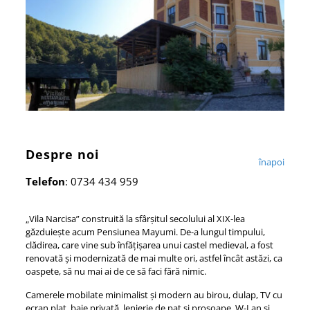
Despre noi
înapoi
Telefon
: 0734 434 959
„Vila Narcisa” construită la sfârșitul secolului al XIX-lea
găzduiește acum Pensiunea Mayumi. De-a lungul timpului,
clădirea, care vine sub înfățișarea unui castel medieval, a fost
renovată și modernizată de mai multe ori, astfel încât astăzi, ca
oaspete, să nu mai ai de ce să faci fără nimic.
Camerele mobilate minimalist și modern au birou, dulap, TV cu
ecran plat, baie privată, lenjerie de pat și prosoape. W-Lan și